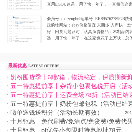
直用EGOU速递，用了快一年了，一直相信这家，eg
会员号：xuzenghui运单号: EK895762789
政购物网站：ebay价格便宜 东西多 入库快，
好，回复问题及时，认真负责物品：木制品内容
递，用了快一年了，在这家也花了上万块，总体很
最新优惠
LATEST OFFERS
奶粉囤货季丨6罐/箱，物流稳定，保质期新
五一特惠提前享丨杂货小包裹包税开启（活
五一特惠提前享丨运费全场78折（活动已结
五一特惠提前享丨奶粉包邮包税（活动已结
晒单送钱送积分（活动长期有效）
201
十月钜惠丨免代刷费/免清点/免货费/免费代
十月钜惠丨pf优先小包限时特惠地址78元