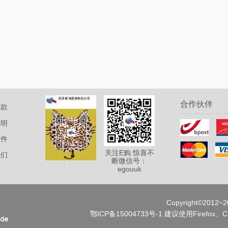
合作伙伴
条款
说明
取件
关注E购 惊喜不
我们
断微信号：
egouuk
Copyright©2012~20
鄂ICP备15004733号-1
建议使用Firefox