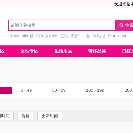
欢迎光临
奶粉
nike鞋
白金版奶粉
包税
差价
兰蔻
阿玛尼
Dior
next
区
女性专区
生活用品
奢侈品类
口红
部
0 - 49
50 - 99
100 - 199
200 
架时间
价格
更新时间