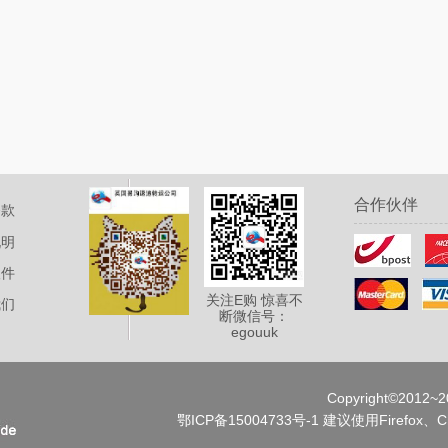
合作伙伴
条款
说明
取件
关注E购 惊喜不
我们
断微信号：
egouuk
Copyright©2012~20
鄂ICP备15004733号-1
建议使用Firefox