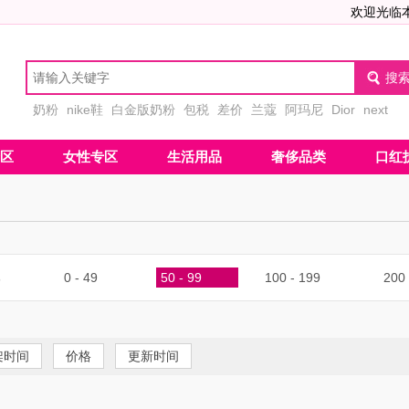
欢迎光临
奶粉
nike鞋
白金版奶粉
包税
差价
兰蔻
阿玛尼
Dior
next
区
女性专区
生活用品
奢侈品类
口红
部
0 - 49
50 - 99
100 - 199
200 
架时间
价格
更新时间